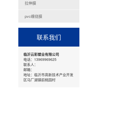
拉伸膜
pvc缠绕膜
联系我们
临沂云彩塑业有限公司
电话：13969969625
联系人：
邮箱：
地址：临沂市高新技术产业开发
区马厂湖镇前桃园村