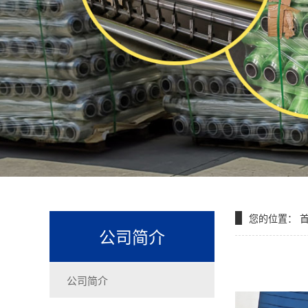
您的位置：
公司简介
公司简介