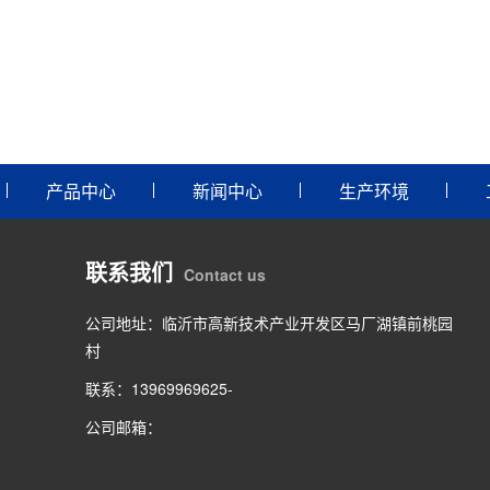
产品中心
新闻中心
生产环境
联系我们
Contact us
公司地址：临沂市高新技术产业开发区马厂湖镇前桃园
村
联系：13969969625-
公司邮箱：