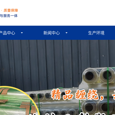
产品中心
新闻中心
生产环境