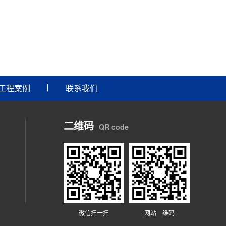
工程案例
联系我们
二维码
QR code
微信扫一扫
网站二维码