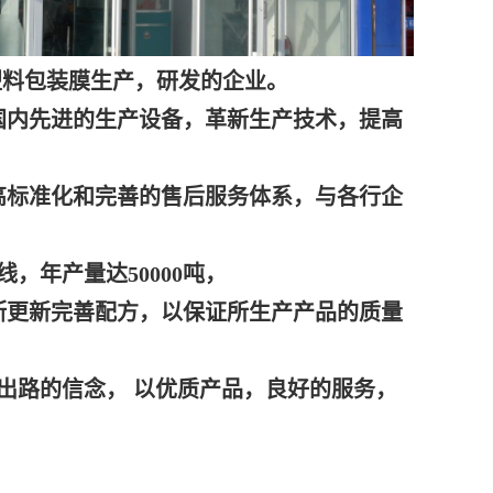
C塑料包装膜生产，研发的企业。
国内先进的生产设备，革新生产技术，提高
高标准化和完善的售后服务体系，与各行企
，年产量达50000吨，
更新完善配方，以保证所生产产品的质量
路的信念， 以优质产品，良好的服务，