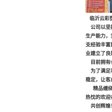
临沂云彩
公司以坚持
生产能力，
支经验丰富
业建立了良
目前拥有9
为了满足客
稳定，让客
精品缠绕，
热忱的欢迎
共创
辉煌