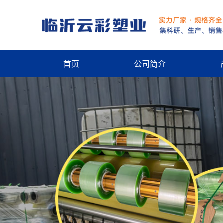
首页
公司简介