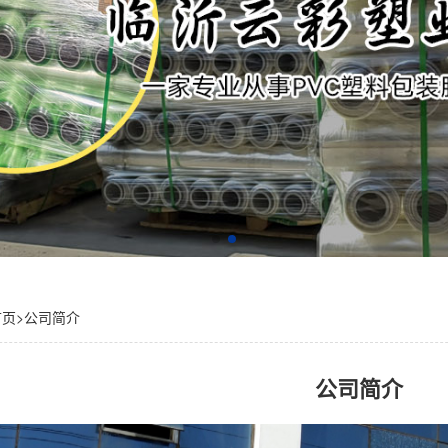
首页
>
公司简介
公司简介