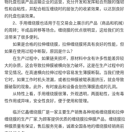
物托盘包装产品运输企业的运营，充分开发和发挥粘合剂膜的强韧
性和自粘性，并配合相互缠绕时的层张力的收紧效果，以达到良好
的托盘包装效果。
2、手用缠绕膜也适用于在交易会上展示的产品（商品和机械）
的周转；半成品转移等场合。缠绕膜的优点很明显，这给我们的生
活带来了很多便利。
如果是合格的拉伸缠绕膜，拉伸缠绕膜将具有良好的性能，但
如果在使用过程中断裂，原因是什么？
在生产过程中，如果链夹损坏，原材料中含有许多性能差异较
大的杂质，这会导致拉伸膜被横向张力破坏。这是在生产过程中的
常见情况。在高速横向拉伸过程中容易发生薄膜断裂。当我们使用
它时，如果工作时机头泄漏，或者拉伸膜被辊表面挤压，就会导致
膜破裂的现象。此外，有时废品和设备会划伤薄膜造成的孔洞。
从特性上看，手用缠绕膜很薄，外观透明，两面粘性，没有毒
性作用或异味，安全性良好，便于使用和管理。
临沂亿鑫缠绕膜厂是一家主要生产销售各种规格缠绕膜和拉伸
缠绕膜的生产厂家,为顾客提供优质的缠绕膜拉伸膜产品，缠绕膜拉
伸膜质量有保证，售后服务完善，诚邀全国各地的缠绕膜经销商前