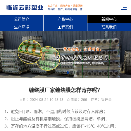
公司简介
产品中心
新闻中心
生产环境
工程案例
联系我们
缠绕膜厂家缠绕膜怎样寄存呢？
日期：2024-08-24 10:48:43 点击量：266 作者：管理员
1、避免日|晒、雨淋，不运用的时候应该及时存入库房；
2、阻止与酸碱及有机溶剂触摸，保持缠绕膜清洁、单调；
3、寄存的地方温度不行过高或过低，应该在-15℃~40℃之间；