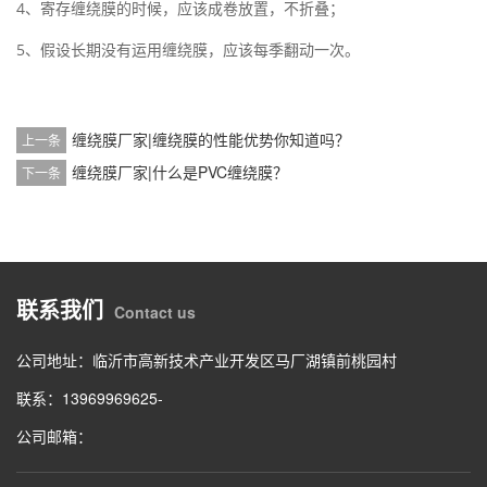
4、寄存缠绕膜的时候，应该成卷放置，不折叠；
5、假设长期没有运用缠绕膜，应该每季翻动一次。
缠绕膜厂家|缠绕膜的性能优势你知道吗？
上一条
缠绕膜厂家|什么是PVC缠绕膜？
下一条
联系我们
Contact us
公司地址：临沂市高新技术产业开发区马厂湖镇前桃园村
联系：13969969625-
公司邮箱：