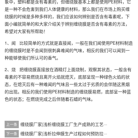
象中，塑料都是含有毒素的，但缠绕膜基本上都是使用PE材料，它
是一种不会危害到我们人体健康的材料，那么我们在市场上购买缠
绕膜的时候是多种多样的，我们应该如何辨别是否含有毒素呢，下
面小编就简单的和大家介绍关于辨别缠绕膜是否含有毒素的方法，
希望对大家有所帮助！
1、闻 比较简单的方式就是直接闻，一般在我们闻使用PE材料制造
的缠绕膜时是不会闻到很刺鼻难闻的气味，相反的我们可以闻到一
种能够使我们所认可的香气。
2、烧 把缠绕膜直接放在酒精灯上面烧制，观察其状态，一般含有
毒素的不容易燃烧且离开火焰就熄灭，底部呈现一种绿色火焰的状
态，在熄灭后有一种难闻的气味且一些太过于劣质的会伴随这黑烟
的出现。相反的我们使用PE材料制造的缠绕膜易燃，底部呈一种蓝
色的状态；在燃烧完成之后伴随着石蜡的气味。
缠绕膜厂家|浅析缠绕膜工厂生产成熟的工艺···
上一条
缠绕膜厂家|浅析拉伸膜生产过程如何预防拉···
下一条