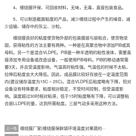
4、缠绕膜环保、可回收材料，无味，无毒，直接包装食品。
5、可以制造截面粘度的产品，减少缠绕过程中产生的噪音，减
少运输、储存中的灰尘、沙粒。
缠绕膜良好的粘度使货物外部的包装膜层与层粘合，使货物坚
固，获得粘性的方法主要有两种。一种是在高聚合物中添加PIB或其
母料。另一个是混合VLDPE。PIB是一种半透明的粘性液体，需要直
接添加专用设备或改造设备，一般使用PIB母料。PIB的移动通常需
要3天，并且受温度影响，气温高时粘性强。气温低的时候不太粘，
拉伸后粘度会大大降低。因此，成品膜比较好存放在一定温度范围
内(建议储存温度为15C ~ 25C)。混合VLDPE后粘度略有下降，但对
设备没有特殊要求，粘度相对稳定，不受时间控制，但受温度影
响。温度超过30时相对粘滞，低于15时粘度略有下降，可以调整粘
合层LLDPE的量，达到所需粘度。三层气动多采用这种方法。
缠绕膜厂家|缠绕膜保鲜袋环境温度对果蔬的···
上一条