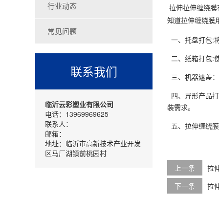
行业动态
拉伸拉伸缠绕膜
拉伸缠绕膜
知道
常见问题
一、托盘打包:
二、纸箱打包:
联系我们
三、机器遮盖：
四、异形产品打
临沂云彩塑业有限公司
装需求。
电话：13969969625
联系人：
五、拉伸缠绕膜
邮箱：
地址：临沂市高新技术产业开发
区马厂湖镇前桃园村
上一条
拉
下一条
拉