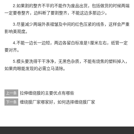
2.如果割的整齐不平的不能作为废品出货，包括做货的时候两端
一定要卷整齐，边料断了要割整齐，不能这边多那边少。
3.尽量减少两端外表褶皱及中间的红色压紧的线条，这样会严重
影响美观度。
4.不能一边长一边短，两边各留白标准是1厘米左右，纸管一定
要对齐。
5.模头要洗得干干净净，无黑色杂质，不能有烧焦的塑料掉入，
如果肉眼能发现的必需立马清除。
拉伸缠绕膜的主要优点有哪些
上一条
缠绕膜厂家哪家好，如何选择缠绕膜厂家
下一条