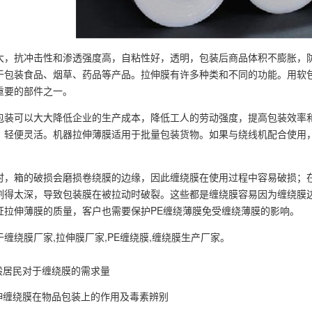
大，抗冲击性和渗透强度高，自粘性好，透明，包装后商品体积不膨胀，
于包装食品、烟草、药品等产品。拉伸膜有许多种类和不同的功能。用软
重要的部件之一。
包装可以大大降低企业的生产成本，降低工人的劳动强度，提高包装效率
，轻便灵活。机器拉伸薄膜适用于批量包装货物。如果与绕线机配合使用
时，箱的破损会磨损卷绕膜的边缘，因此缠绕膜在使用过程中容易破损；
割得太深，导致包装膜在被拉动时破裂。这些都是缠绕膜容易因为缠绕膜
证拉伸薄膜的质量，客户也需要保护PE缠绕薄膜免受缠绕薄膜的影响。
于
缠绕膜厂家
,拉伸膜厂家,PE缠绕膜,缠绕膜生产厂家。
般居民对于缠绕膜的需求量
伸缠绕膜在物品包装上的作用及毒素辨别