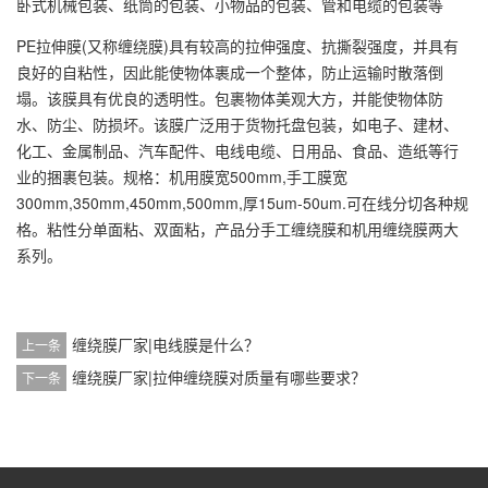
卧式机械包装、纸筒的包装、小物品的包装、管和电缆的包装等
PE拉伸膜(又称缠绕膜)具有较高的拉伸强度、抗撕裂强度，并具有
良好的自粘性，因此能使物体裹成一个整体，防止运输时散落倒
塌。该膜具有优良的透明性。包裹物体美观大方，并能使物体防
水、防尘、防损坏。该膜广泛用于货物托盘包装，如电子、建材、
化工、金属制品、汽车配件、电线电缆、日用品、食品、造纸等行
业的捆裹包装。规格：机用膜宽500mm,手工膜宽
300mm,350mm,450mm,500mm,厚15um-50um.可在线分切各种规
格。粘性分单面粘、双面粘，产品分手工缠绕膜和机用缠绕膜两大
系列。
缠绕膜厂家|电线膜是什么？
上一条
缠绕膜厂家|拉伸缠绕膜对质量有哪些要求？
下一条