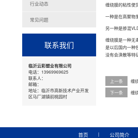
行业动态
缠绕膜的粘性使
一种是在高聚物里
常见问题
另一种是掺混VL
缠绕膜是一种无
联系我们
是以后国内一种包
没有会涣散等特
临沂云彩塑业有限公司
电话：13969969625
联系人：
上一条
缠
邮箱：
地址：临沂市高新技术产业开发
下一条
缠
区马厂湖镇前桃园村
首页
公司简介