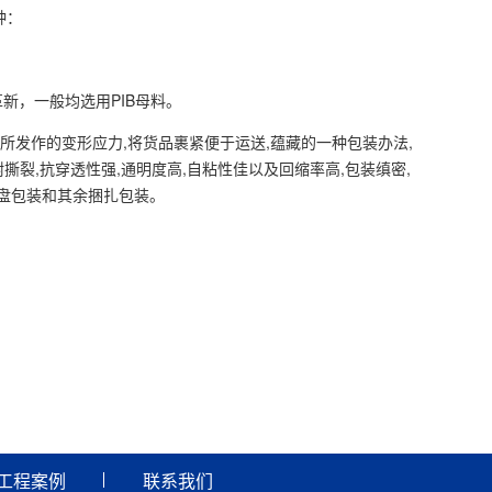
种：
新，一般均选用PIB母料。
所发作的变形应力,将货品裹紧便于运送,蕴藏的一种包装办法,
撕裂,抗穿透性强,通明度高,自粘性佳以及回缩率高,包装缜密,
盘包装和其余捆扎包装。
工程案例
联系我们