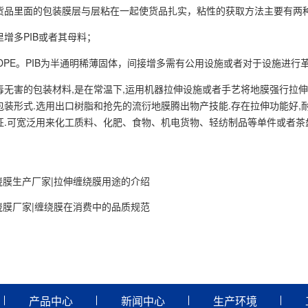
货品里面的包装膜层与层粘在一起使货品扎实，粘性的获取方法主要有两
增多PIB或者其母料；
DPE。PIB为半通明稀薄固体，间接增多需有公用设施或者对于设施进行革
毒无害的包装材料,是在常温下,运用机器拉伸设施或者手艺将地膜强行拉伸
装形式.选用出口树脂和抢先的流衍地膜腾出物产技能.存在拉伸功能好,耐
征.可宽泛用来化工质料、化肥、食物、机电货物、轻纺制品等单件或者茶
绕膜生产厂家|拉伸缠绕膜用途的介绍
绕膜厂家|缠绕膜在消费中的品质规范
产品中心
新闻中心
生产环境