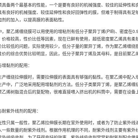
须具备两个最基本的性能，一个是要有良好的机械强度、较佳的延伸性和良
具有良好的机械强度、较佳延伸性和良好回弹性的膜，但难于制得具有足
加剂的加入，以提高膜的表面粘性。
乙烯缠绕膜可以用使用的增粘剂有低分子聚异丁烯(PIB)、密度在0.905
，价格较高，性价比低等因素，现在已鲜有使用，超低密度聚乙烯具有柔
价比较低的问题，实际使用较少，低分子量的聚异丁烯，作为聚乙烯缠绕
性价的综合优势比较明显，因此，低分子聚异丁烯及其母料，是目前聚乙
增黏剂的配用：
缠绕拉伸膜时，需要拉伸膜的表面具有够强的黏性。在聚乙烯中配入增
生产中，广泛地采用配用增黏剂的方法。低分子类聚异丁烯，是聚乙烯缠
聚乙烯树脂混合后的复配物，很难直接喂入挤出机的料筒中，需要在设备
耐紫外线剂的配用：
只属一般性，聚乙烯拉伸膜长期在室外使用时，或者为了防止紫外线进
一些数量的耐紫外线剂。根据作用机理的不同，耐紫外线剂主要有紫外线屏蔽
紫外线吸收剂。为了获得良好的效率，紫外线吸收剂常常和耐氧剂配合使