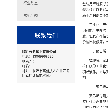
行业动态
包装用缠绕膜必
聚乙烯可以制得
常见问题
助于增粘剂类添
工业化生产中，聚
因可能产生酸味
联系我们
膜，但也存在性
价格比较低廉，
一、聚乙烯与
临沂云彩塑业有限公司
电话：13969969625
拉伸膜厂家生产
联系人：
邮箱：
拉伸膜的工业化
地址：临沂市高新技术产业开发
稠状液体，它与
区马厂湖镇前桃园村
剂。
二、聚乙烯与
聚乙烯的耐光性
家往往会需要配入
用得比较多的是