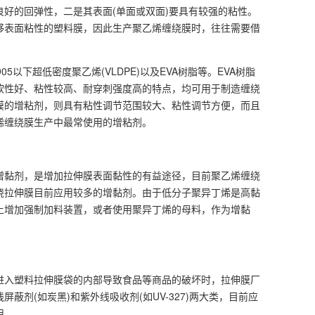
好的回弹性，二是其表面(单面或双面)要具有较强的粘性。
够表面粘性的塑料膜，因此生产聚乙烯缠绕膜时，往往需要借
以下超低密度聚乙烯(VLDPE)以及EVA树脂等。EVA树脂
软性好、粘性较高、耐穿刺强度高的特点，均可用于制造缠绕
膜的增粘剂，则具有粘性调节范围较大、粘性调节方便，而且
烯缠绕膜生产中最常使用的增粘剂。
黏剂，是增加拉伸膜表面黏性的有益途径，目前聚乙烯缠绕
绕拉伸膜目前应用较多的增黏剂。由于低分子聚异丁烯是高黏
上增加强制加料装置，或者使用聚异丁烯的母料，作为增黏
入塑料拉伸膜袋的内部导致食品等商品的破坏时，拉伸膜厂
剂(如炭黑)和紫外线吸收剂(如UV-327)两大类，目前应
用。